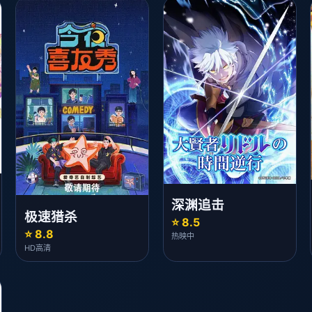
深渊追击
极速猎杀
⭐ 8.5
⭐ 8.8
热映中
HD高清