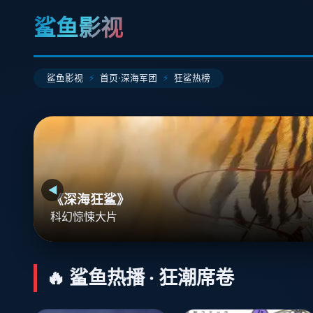
鲨鱼影视
鲨鱼影视
首页·深海军团
狂鲨热榜
◀
《深海狂鲨》
科幻惊悚大片
🔥 鲨鱼热播 · 狂潮席卷