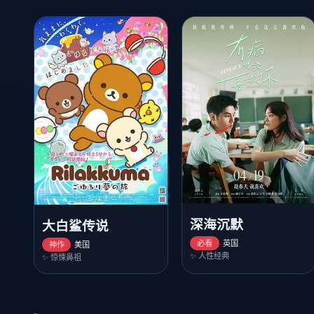
深海沉默
大白鲨传说
必看
英国
神作
美国
✨ 人性经典
✨ 惊悚鼻祖