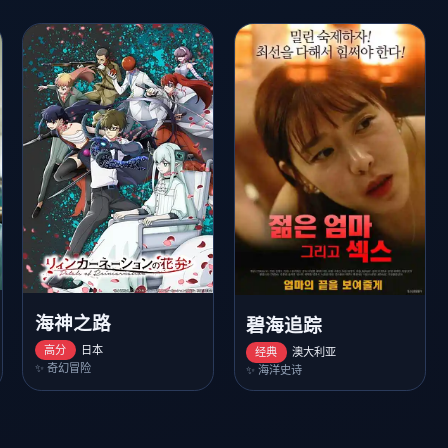
海神之路
碧海追踪
高分
日本
经典
澳大利亚
✨ 奇幻冒险
✨ 海洋史诗