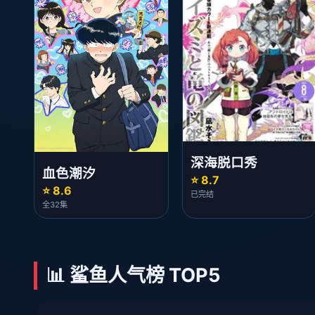
深海脱口秀
血色潮汐
⭐ 8.7
⭐ 8.6
已完结
全32集
📊 鲨鱼人气榜 TOP5