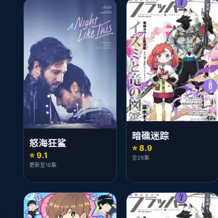
暗礁迷踪
怒海狂鲨
⭐ 8.9
⭐ 9.1
全28集
更新至18集