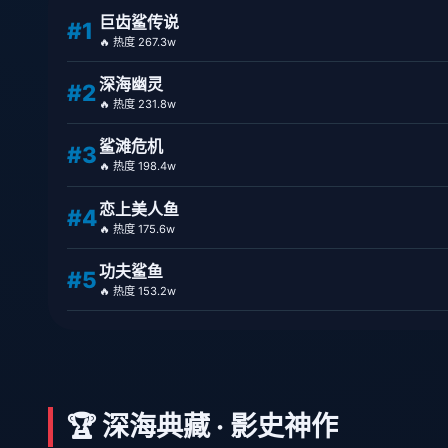
巨齿鲨传说
#1
🔥 热度 267.3w
深海幽灵
#2
🔥 热度 231.8w
鲨滩危机
#3
🔥 热度 198.4w
恋上美人鱼
#4
🔥 热度 175.6w
功夫鲨鱼
#5
🔥 热度 153.2w
🏆 深海典藏 · 影史神作