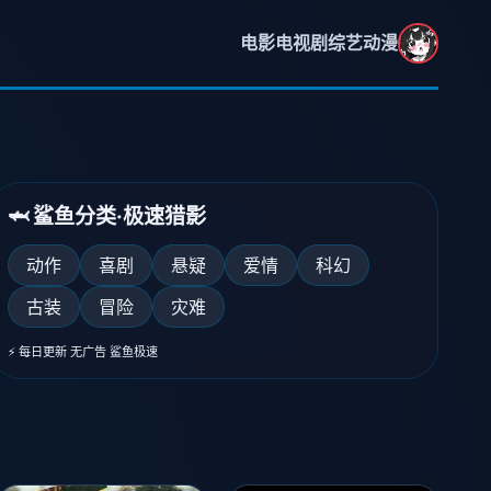
电影
电视剧
综艺
动漫
🦈 鲨鱼分类·极速猎影
动作
喜剧
悬疑
爱情
科幻
古装
冒险
灾难
《鲨鱼喜剧秀》
爆笑综艺狂欢
⚡ 每日更新 无广告 鲨鱼极速